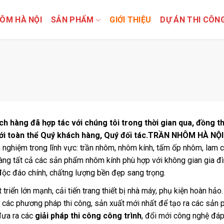
ÔM HÀ NỘI
SẢN PHẨM
GIỚI THIỆU
DỰ ÁN THI CÔN
hàng đã hợp tác với chúng tôi trong thời gian qua, đồng t
tới toàn thể Quý khách hàng, Quý đối tác.
TRẦN NHÔM HÀ NỘI
 nghiệm trong lĩnh vực: trần nhôm, nhôm kính, tấm ốp nhôm, lam 
ng tất cả các sản phẩm nhôm kính phù hợp với không gian gia đ
độc đáo chính, chấtng lượng bền đẹp sang trọng.
ển lớn mạnh, cải tiến trang thiết bị nhà máy, phụ kiện hoàn hảo.
t các phương pháp thi công, sản xuất mới nhất để tạo ra các sản
 đưa ra các
giải pháp thi công công trình
, đổi mới công nghệ đá