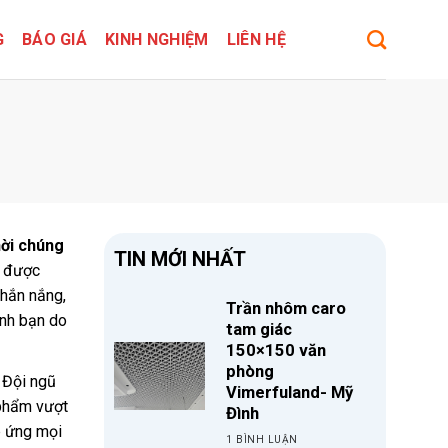
G
BÁO GIÁ
KINH NGHIỆM
LIÊN HỆ
hời chúng
TIN MỚI NHẤT
được
chắn nắng,
Trần nhôm caro
ình bạn do
tam giác
150×150 văn
phòng
 Đội ngũ
Vimerfuland- Mỹ
 phẩm vượt
Đình
p ứng mọi
1 BÌNH LUẬN