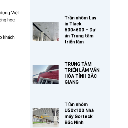
 dựng Việt
Trần nhôm Lay-
ờng học,
in Tlack
600×600 – Dự
án Trung tâm
o khách
triển lãm
TRUNG TÂM
TRIỂN LÃM VĂN
HÓA TỈNH BẮC
GIANG
Trần nhôm
U50x100 Nhà
máy Gorteck
Bắc Ninh