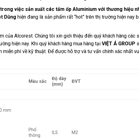
 trong việc sản xuất các tấm ốp Aluminium với thương hiệu 
ệt Dũng
hiện đang là sản phẩm rất “hot” trên thị trường hiện nay b
ẩm của Alcorest. Chúng tôi xin giới thiệu đến quý khách hàng cá
 trường hiện nay. Khi quý khách hàng mua hàng tại
VIỆT Á GROUP
s
miễn phí về kỹ thuật. Để được hỗ trợ và tư vấn chính xác nhất vui
Độ dày
Màu sắc
ĐVT
(mm)
3.0 mm
Phổ
0,5
M2
thông