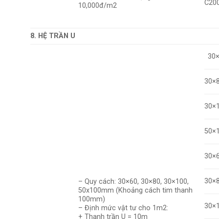
C20
10,000đ/m2
8. HỆ TRẦN U
30
30×
30×
50×
30×
30×
– Quy cách: 30×60, 30×80, 30×100,
50x100mm (Khoảng cách tim thanh
100mm)
30×
– Định mức vật tư cho 1m2:
+ Thanh trần U = 10m