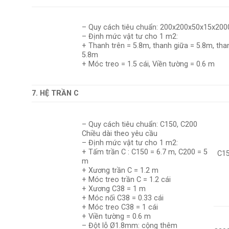
– Quy cách tiêu chuẩn: 200x200x50x15x2
– Định mức vật tư cho 1 m2:
+ Thanh trên = 5.8m, thanh giữa = 5.8m, tha
5.8m
+ Móc treo = 1.5 cái, Viền tường = 0.6 m
7. HỆ TRẦN C
– Quy cách tiêu chuẩn: C150, C200
Chiều dài theo yêu cầu
– Định mức vật tư cho 1 m2:
+ Tấm trần C : C150 = 6.7 m, C200 = 5
C1
m
+ Xương trần C = 1.2 m
+ Móc treo trần C = 1.2 cái
+ Xương C38 = 1 m
+ Móc nối C38 = 0.33 cái
+ Móc treo C38 = 1 cái
+ Viền tường = 0.6 m
– Đột lỗ Ø1.8mm: cộng thêm