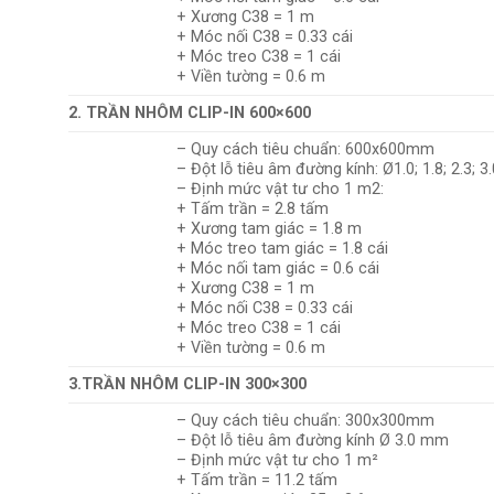
+ Xương C38 = 1 m
+ Móc nối C38 = 0.33 cái
+ Móc treo C38 = 1 cái
+ Viền tường = 0.6 m
2. TRẦN NHÔM CLIP-IN 600×600
– Quy cách tiêu chuẩn: 600x600mm
– Đột lỗ tiêu âm đường kính: Ø1.0; 1.8; 2.3; 
– Định mức vật tư cho 1 m2:
+ Tấm trần = 2.8 tấm
+ Xương tam giác = 1.8 m
+ Móc treo tam giác = 1.8 cái
+ Móc nối tam giác = 0.6 cái
+ Xương C38 = 1 m
+ Móc nối C38 = 0.33 cái
+ Móc treo C38 = 1 cái
+ Viền tường = 0.6 m
3.TRẦN NHÔM CLIP-IN 300×300
– Quy cách tiêu chuẩn: 300x300mm
– Đột lỗ tiêu âm đường kính Ø 3.0 mm
– Định mức vật tư cho 1 m²
+ Tấm trần = 11.2 tấm