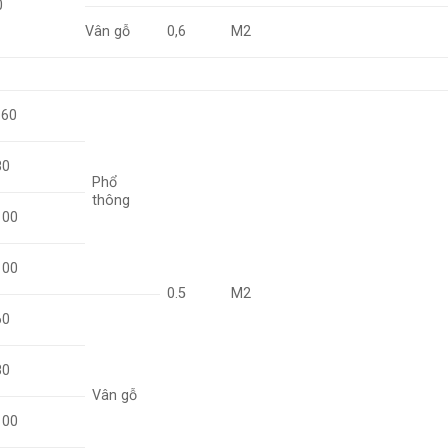
0
Vân gỗ
0,6
M2
×60
80
Phổ
thông
100
100
0.5
M2
60
80
Vân gỗ
100