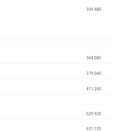
339.480
344.080
379.040
411.240
529.920
631.120