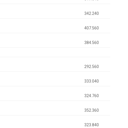
342.240
407.560
384.560
292.560
333.040
324.760
352.360
323.840