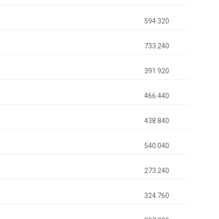
594.320
733.240
391.920
466.440
438.840
540.040
273.240
324.760