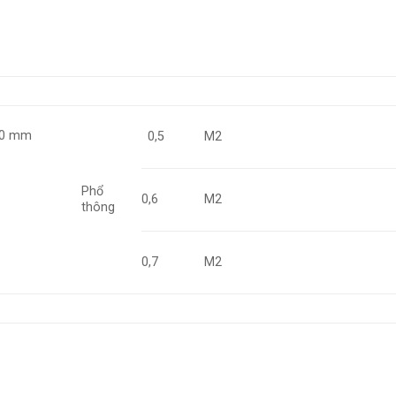
3.0 mm
0,5
M2
Phổ
0,6
M2
thông
0,7
M2