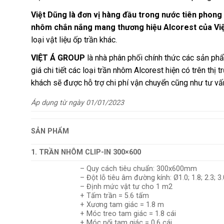
Việt Dũng là đơn vị hàng đầu trong nước tiên phong
nhôm chắn nắng mang thương hiệu Alcorest của Vi
loại vật liệu ốp trần khác.
VIỆT Á GROUP
là nhà phân phối chính thức các sản ph
giá chi tiết các loại trần nhôm Alcorest hiện có trên thị
khách sẽ được hỗ trợ chi phí vận chuyển cũng như tư vấn 
Áp dụng từ ngày 01/01/2023
SẢN PHẨM
1. TRẦN NHÔM CLIP-IN 300×600
– Quy cách tiêu chuẩn: 300x600mm
– Đột lỗ tiêu âm đường kính: Ø1.0; 1.8; 2.3; 
– Định mức vật tư cho 1 m2
+ Tấm trần = 5.6 tấm
+ Xương tam giác = 1.8 m
+ Móc treo tam giác = 1.8 cái
+ Móc nối tam giác = 0.6 cái