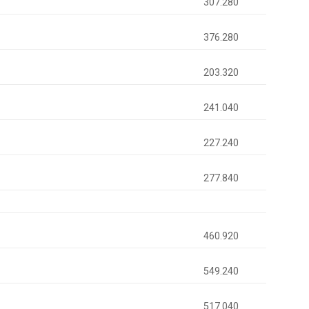
307.280
376.280
203.320
241.040
227.240
277.840
460.920
549.240
517.040