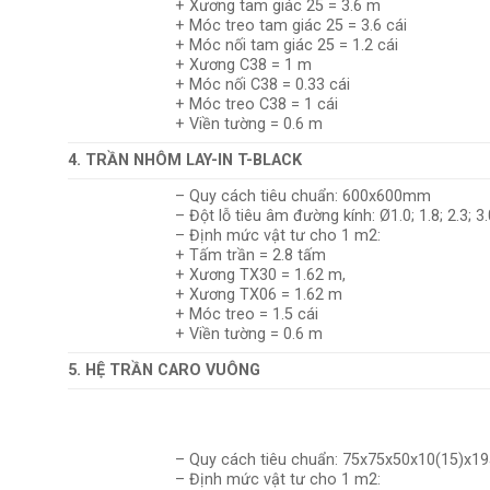
+ Xương tam giác 25 = 3.6 m
+ Móc treo tam giác 25 = 3.6 cái
+ Móc nối tam giác 25 = 1.2 cái
+ Xương C38 = 1 m
+ Móc nối C38 = 0.33 cái
+ Móc treo C38 = 1 cái
+ Viền tường = 0.6 m
4. TRẦN NHÔM LAY-IN T-BLACK
– Quy cách tiêu chuẩn: 600x600mm
– Đột lỗ tiêu âm đường kính: Ø1.0; 1.8; 2.3; 
– Định mức vật tư cho 1 m2:
+ Tấm trần = 2.8 tấm
+ Xương TX30 = 1.62 m,
+ Xương TX06 = 1.62 m
+ Móc treo = 1.5 cái
+ Viền tường = 0.6 m
5. HỆ TRẦN CARO VUÔNG
– Quy cách tiêu chuẩn: 75x75x50x10(15)x
– Định mức vật tư cho 1 m2: