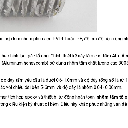
ng hợp kim nhôm phun sơn PVDF hoặc PE; để tạo độ bền cũng nh
heo hình lục giác tổ ong. Chính thiết kế này làm cho
tấm Alu tổ 
g
(Aluminum honeycomb) sử dụng nhôm tấm chất lượng cao 3003
 độ dày tấm yêu cầu là dưới 0.6-1.0mm và độ dày tổng số là từ
giác với chiều dài bên 5-6mm; và độ dày lá nhôm 0.04- 0.06mm.
er tích hợp epoxy và thiết bị tự động hoàn toàn;
nhôm tấm tổ o
trong điều kiện kỹ thuật đi kèm. Điều này khắc phục những vấn đề