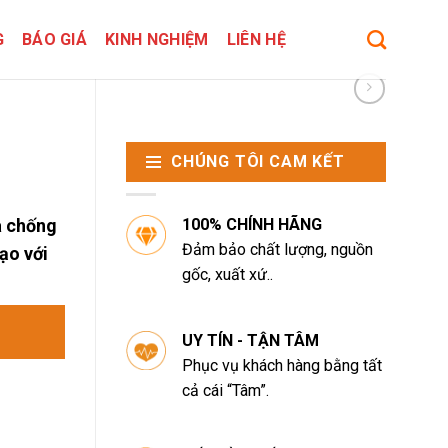
G
BÁO GIÁ
KINH NGHIỆM
LIÊN HỆ
CHÚNG TÔI CAM KẾT
100% CHÍNH HÃNG
à chống
Đảm bảo chất lượng, nguồn
ạo với
gốc, xuất xứ..
UY TÍN - TẬN TÂM
Phục vụ khách hàng bằng tất
cả cái “Tâm”.