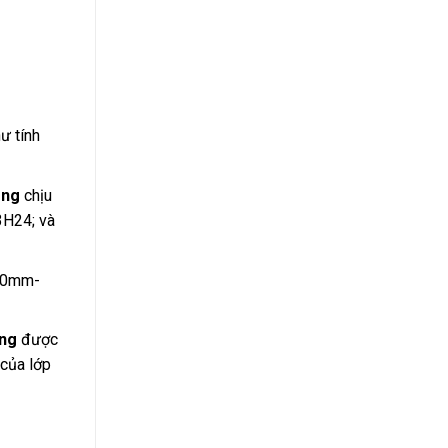
ư tính
ong
chịu
H24; và
 10mm-
ng
được
 của lớp