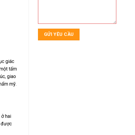
ục giác
 một tấm
úc, giao
thẩm mỹ.
 ở hai
y được