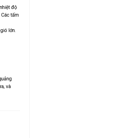
nhiệt độ
. Các tấm
gió lớn.
 quảng
ửa, và