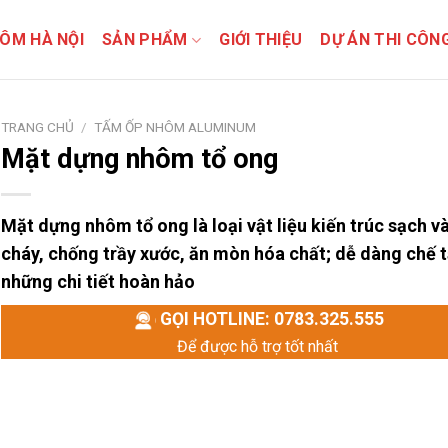
ÔM HÀ NỘI
SẢN PHẨM
GIỚI THIỆU
DỰ ÁN THI CÔN
TRANG CHỦ
/
TẤM ỐP NHÔM ALUMINUM
Mặt dựng nhôm tổ ong
Mặt dựng nhôm tổ ong là loại vật liệu kiến trúc sạch v
cháy, chống trầy xước, ăn mòn hóa chất; dễ dàng chế t
những chi tiết hoàn hảo
GỌI HOTLINE: 0783.325.555
Để được hỗ trợ tốt nhất