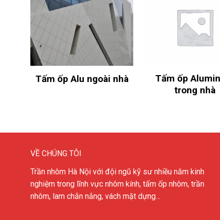
Tấm ốp Alumi
Tấm ốp Alu ngoài nhà
trong nhà
VỀ CHÚNG TÔI
Trần nhôm Hà Nội với đội ngũ kỹ sư nhiều năm kinh
nghiệm trong lĩnh vực nhôm kính, tấm ốp nhôm, trần
nhôm, lam chắn nắng, vách mặt dựng…