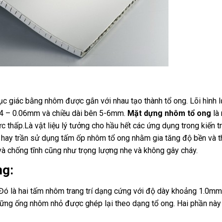
ục giác bằng nhôm được gắn với nhau tạo thành tổ ong. Lõi hình l
04 – 0.06mm và chiều dài bên 5-6mm.
Mặt dựng nhôm tổ ong
là
thấp.Là vật liệu lý tưởng cho hầu hết các ứng dụng trong kiến tr
ng hay trần sử dụng tấm ốp nhôm tổ ong nhằm gia tăng độ bền và 
 và chống tĩnh cũng như trọng lượng nhẹ và không gây cháy.
ng:
Đó là hai tấm nhôm trang trí dạng cứng với độ dày khoảng 1.0mm
 những ống nhôm nhỏ được ghép lại theo dạng tổ ong. Hai phần nà