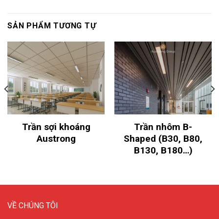
SẢN PHẨM TƯƠNG TỰ
Trần sợi khoáng
Trần nhôm B-
Austrong
Shaped (B30, B80,
B130, B180…)
VỀ CHÚNG TÔI