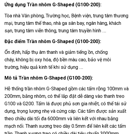
Ứng dụng Trần nhôm G-Shaped (G100-200):
Tòa nhà Văn phòng, Trường học, Bệnh viện, trung tâm thương
mại, trung tâm thể thao, nhà ga sân bay, ngân hàng, khách
sạn, trung tâm viễn thông, trung tâm truyền hình ….
Đặc điểm Trần nhôm G-Shaped (G100-200):
Ổn định, hấp thụ âm thanh và giảm tiếng ồn, chống
cháy, không bị oxy hóa, độ bền màu cao, bảo vệ môi
trường, hiệu quả kinh tế khi sử dụng ….
Mô tả Trần nhôm G-Shaped (G100-200):
Hệ thống trần nhôm G-Shaped gồm các tấm rộng 100mm và
200mm, bằng nhôm, có thể lắp đặt dễ dàng vào thanh treo
G100 và G200. Tấm lá được phủ sơn gia nhiệt, có thể tái sử
dụng, trọng lượng nhẹ và cứng cáp. Các tấm được sản xuất
theo chiều dài tối đa 6000mm và liên kết với nhau bằng
mạch nối. Thanh xương treo dày 0.5mm để liên kết các tấm
trần. Thanh xương treo có chiều dài tiêu chuẩn 3000mm.