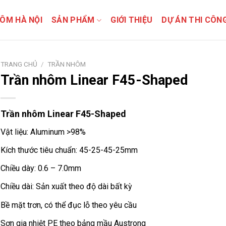
ÔM HÀ NỘI
SẢN PHẨM
GIỚI THIỆU
DỰ ÁN THI CÔN
TRANG CHỦ
/
TRẦN NHÔM
Trần nhôm Linear F45-Shaped
Trần nhôm Linear F45-Shaped
Vật liệu: Aluminum >98%
Kích thước tiêu chuẩn: 45-25-45-25mm
Chiều dày: 0.6 – 7.0mm
Chiều dài: Sản xuất theo độ dài bất kỳ
Bề mặt trơn, có thể đục lỗ theo yêu cầu
Sơn gia nhiệt PE theo bảng mầu Austrong