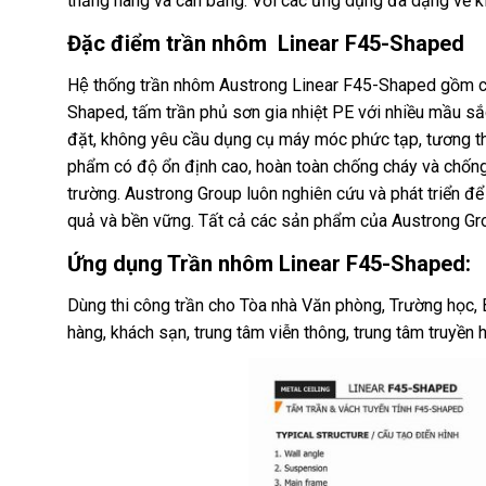
thẳng hàng và cân bằng. Với các ứng dụng đa dạng về kiến
Đặc điểm trần nhôm Linear F45-Shaped
Hệ thống trần nhôm Austrong Linear F45-Shaped gồm cá
Shaped, tấm trần phủ sơn gia nhiệt PE với nhiều mầu s
đặt, không yêu cầu dụng cụ máy móc phức tạp, tương thí
phẩm có độ ổn định cao, hoàn toàn chống cháy và chống
trường. Austrong Group luôn nghiên cứu và phát triển để
quả và bền vững. Tất cả các sản phẩm của Austrong Gro
Ứng dụng Trần nhôm Linear F45-Shaped:
Dùng thi công trần cho Tòa nhà Văn phòng, Trường học, B
hàng, khách sạn, trung tâm viễn thông, trung tâm truyền h