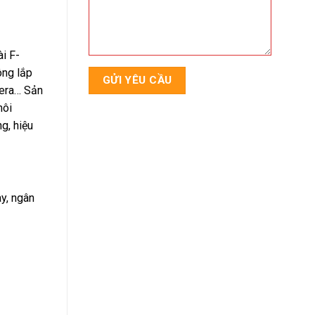
i F-
ông lắp
mera… Sản
môi
g, hiệu
ay, ngân