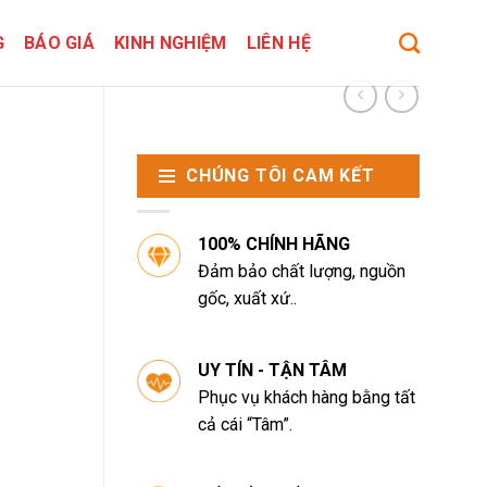
G
BÁO GIÁ
KINH NGHIỆM
LIÊN HỆ
CHÚNG TÔI CAM KẾT
100% CHÍNH HÃNG
Đảm bảo chất lượng, nguồn
gốc, xuất xứ..
UY TÍN - TẬN TÂM
Phục vụ khách hàng bằng tất
cả cái “Tâm”.