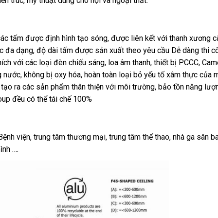
 trúc, mỹ thuật dùng cho nội và ngoại thất.
c tấm được định hình tạo sóng, được liên kết với thanh xương cà
ắc đa dạng, độ dài tấm được sản xuất theo yêu cầu Dễ dàng thi c
ch với các loại đèn chiếu sáng, loa âm thanh, thiết bị PCCC, Ca
 nước, không bị oxy hóa, hoàn toàn loại bỏ yếu tố xâm thực của 
 tạo ra các sản phẩm thân thiện với môi trường, bảo tồn năng lượn
up đều có thể tái chế 100%
ệnh viện, trung tâm thương mại, trung tâm thể thao, nhà ga sân b
ình ….